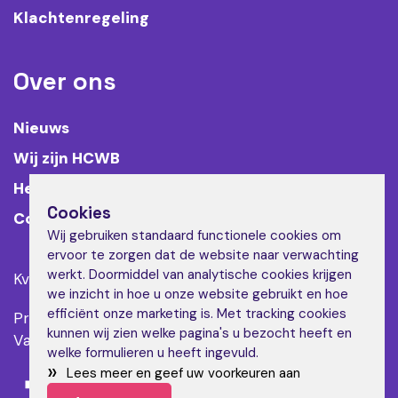
Klachtenregeling
Over ons
Nieuws
Wij zijn HCWB
Het team
Cookies
Contact
Wij gebruiken standaard functionele cookies om
ervoor te zorgen dat de website naar verwachting
werkt. Doormiddel van analytische cookies krijgen
KvK nr: 67596606
we inzicht in hoe u onze website gebruikt en hoe
efficiënt onze marketing is. Met tracking cookies
Privacyverklaring
Copyright 2026
kunnen wij zien welke pagina's u bezocht heeft en
Van deze website was
Dirk
de architect
welke formulieren u heeft ingevuld.
»
Lees meer en geef uw voorkeuren aan