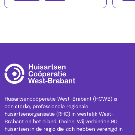
week,
het Regionaal Monitoring- en
overle
Coördinatiecentrum (RMCC)
begeleidt. Ben jij een verbinder met
ervaring in complexe
zorgvraagstukken en bestuurlijke
trajecten? Dan maken we graag
kennis met je.
Huisartsencoöperatie West-Brabant (HCWB) is
een sterke, professionele regionale
huisartsenorganisatie (RHO) in westelijk West-
Brabant en het eiland Tholen. Wij verbinden 90
huisartsen in de regio die zich hebben verenigd in