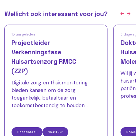
Wellicht ook interessant voor jou?
15 uur geleden
3 dagen 
Projectleider
Dokt
Verkenningsfase
Huisa
Huisartsenzorg RMCC
Mole
(ZZP)
Wil ji
huisar
Digitale zorg en thuismonitoring
patiën
bieden kansen om de zorg
profes
toegankelijk, betaalbaar en
Huisar
toekomstbestendig te houden.
het ju
Namens drie regionale
een en
huisartsenorganisaties zoeken wij
dokter
een ervaren projectleider die een
Roosendaal
16-24 uur
Steen
verste
belangrijke verkenningsfase binnen