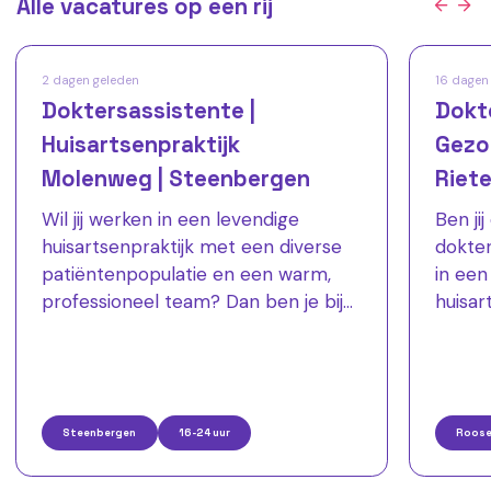
Alle vacatures op een rij
2 dagen geleden
16 dagen
Doktersassistente |
Dokte
Huisartsenpraktijk
Gezo
Molenweg | Steenbergen
Riete
Wil jij werken in een levendige
Ben ji
huisartsenpraktijk met een diverse
dokter
patiëntenpopulatie en een warm,
in een
professioneel team? Dan ben je bij
huisar
Huisartsenpraktijk Molenweg aan
samenw
het juiste adres! Wij zijn op zoek naar
aandac
een enthousiaste
op zoek naar
doktersassistent(e) die ons team wil
Mentin
Steenbergen
16-24 uur
Roose
versterken voor 2-3 dagen per
geves
week, eventueel meer dagen in
De Rie