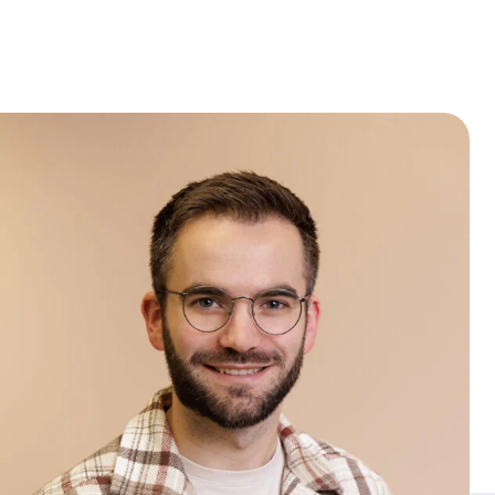
overleg.
septe
gedipl
voor 2