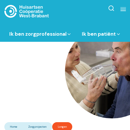
Ik ben zorgprofessional
Ik ben patiënt
Home
Zorgprojecten
Longen