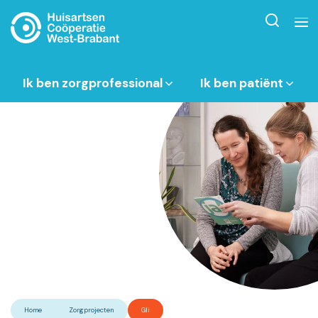
Ik ben zorgprofessional
Ik ben patiënt
Home
Zorgprojecten
Gli