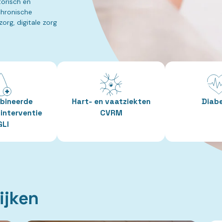
torisch en
chronische
org, digitale zorg
bineerde
Hart- en vaatziekten
Diab
 interventie
CVRM
GLI
ijken