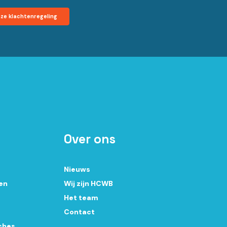
nze klachtenregeling
Over ons
Nieuws
en
Wij zijn HCWB
Het team
Contact
aches