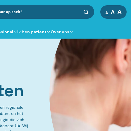
A
A
A
ssional
Ik ben patiënt
Over ons
ten
en regionale
abant en het
egio die zich
rabant UA. Wij