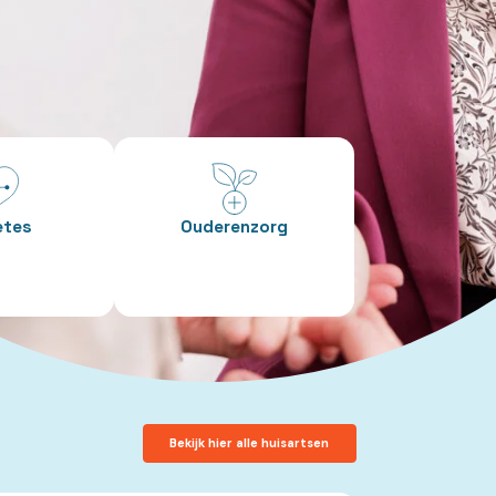
etes
Ouderenzorg
Bekijk hier alle huisartsen