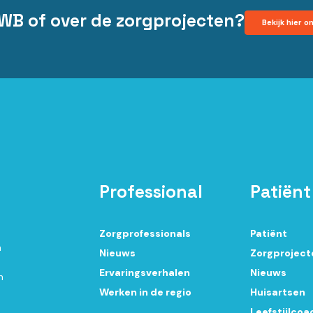
CWB of over de zorgprojecten?
Bekijk hier o
Professional
Patiënt
Zorgprofessionals
Patiënt
n
Nieuws
Zorgproject
Ervaringsverhalen
Nieuws
n
Werken in de regio
Huisartsen
Leefstijlco