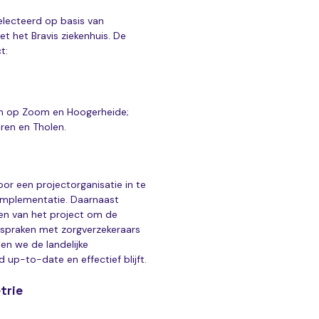
electeerd op basis van
 het Bravis ziekenhuis. De
t:
n op Zoom en Hoogerheide;
eren en Tholen.
r een projectorganisatie in te
 implementatie. Daarnaast
n van het project om de
fspraken met zorgverzekeraars
en we de landelijke
d up-to-date en effectief blijft.
trie