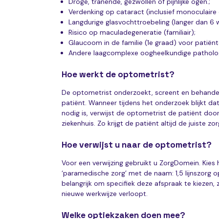
Droge, tranende, gezwollen of pijnlijke ogen.;
Verdenking op cataract (inclusief monoculaire
Langdurige glasvochttroebeling (langer dan 6 
Risico op maculadegeneratie (familiair);
Glaucoom in de familie (1e graad) voor patiënt
Andere laagcomplexe oogheelkundige patholog
Hoe werkt de optometrist?
De optometrist onderzoekt, screent en behande
patiënt. Wanneer tijdens het onderzoek blijkt da
nodig is, verwijst de optometrist de patiënt doo
ziekenhuis. Zo krijgt de patiënt altijd de juiste z
Hoe verwijst u naar de optometrist?
Voor een verwijzing gebruikt u ZorgDomein. Kies 
‘paramedische zorg’ met de naam: 1,5 lijnszorg 
belangrijk om specifiek deze afspraak te kiezen,
nieuwe werkwijze verloopt.
Welke optiekzaken doen mee?