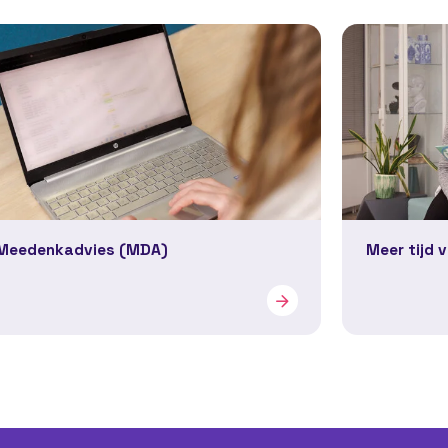
Meedenkadvies (MDA)
Meer tijd 