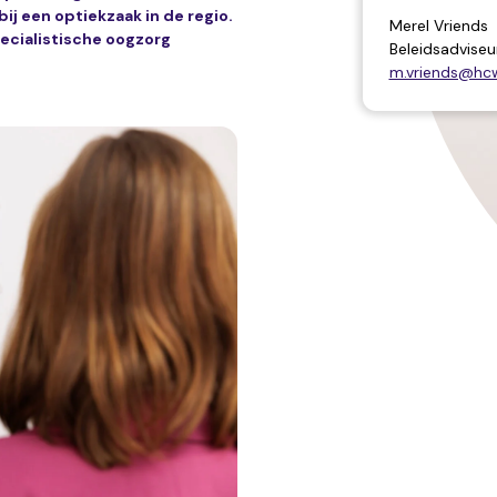
j een optiekzaak in de regio.
Merel Vriends
ecialistische oogzorg
Beleidsadviseu
m.vriends@hc