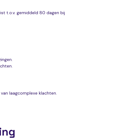
ist t.o.v. gemiddeld 80 dagen bij
zingen.
chten.
g van laagcomplexe klachten.
ing