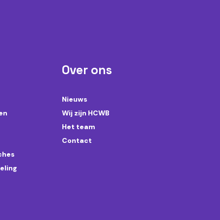
Over ons
Nieuws
en
Wij zijn HCWB
Het team
Contact
aches
eling