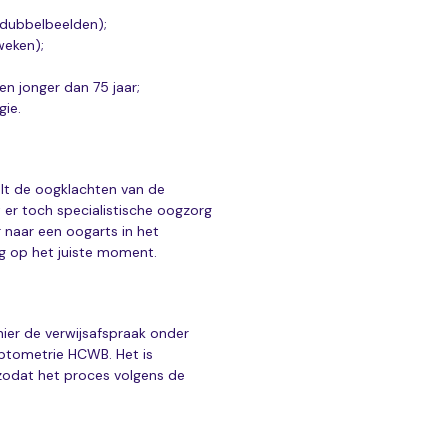
 dubbelbeelden);
weken);
en jonger dan 75 jaar;
ie.
lt de oogklachten van de
t er toch specialistische oogzorg
r naar een oogarts in het
org op het juiste moment.
hier de verwijsafspraak onder
optometrie HCWB. Het is
 zodat het proces volgens de