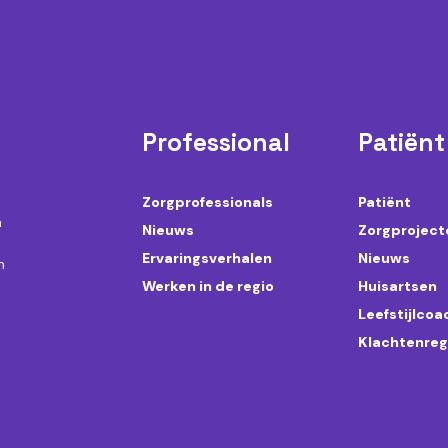
Professional
Patiënt
Zorgprofessionals
Patiënt
n
Nieuws
Zorgproject
Ervaringsverhalen
Nieuws
n
Werken in de regio
Huisartsen
Leefstijlco
Klachtenreg