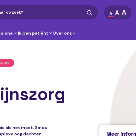
A
A
A
ssional
Ik ben patiënt
Over ons
ptometrie
ijnszorg
uis als het moet. Sinds
Meer infor
mplexe oogklachten