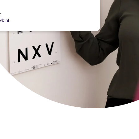
r
wb.nl