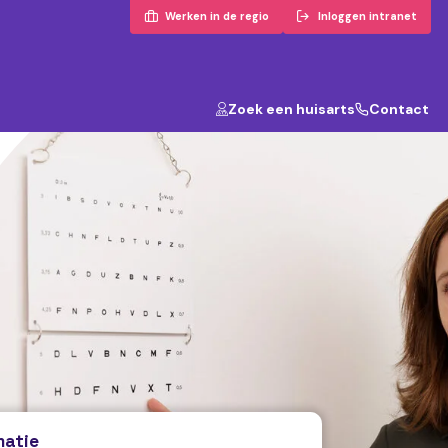
Werken in de regio
Inloggen intranet
Zoek een huisarts
Contact
matie