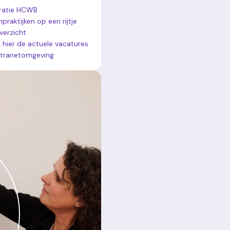
eratie HCWB
npraktijken op een rijtje
verzicht
k hier de actuele vacatures
intranetomgeving