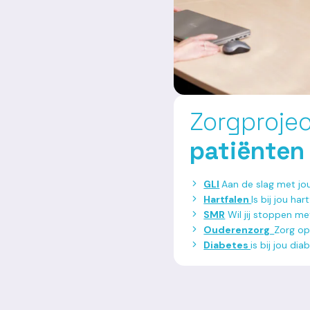
Zorgproje
patiënten
GLI
Aan de slag met jou
Hartfalen
Is bij jou ha
SMR
Wil jij stoppen m
Ouderenzorg
Zorg op
Diabetes
is bij jou di