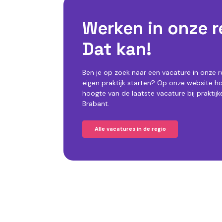
Werken in onze r
Dat kan!
Ben je op zoek naar een vacature in onze re
eigen praktijk starten? Op onze website h
hoogte van de laatste vacature bij praktij
Brabant.
Alle vacatures in de regio