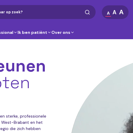
A
A
A
ssional
Ik ben patiënt
Over ons
teunen
oten
n sterke, professionele
jk West-Brabant en het
regio die zich hebben