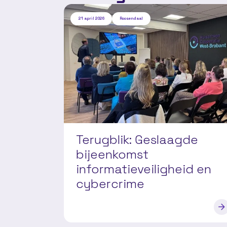
21 april 2026
Roosendaal
Terugblik: Geslaagde
bijeenkomst
informatieveiligheid en
cybercrime