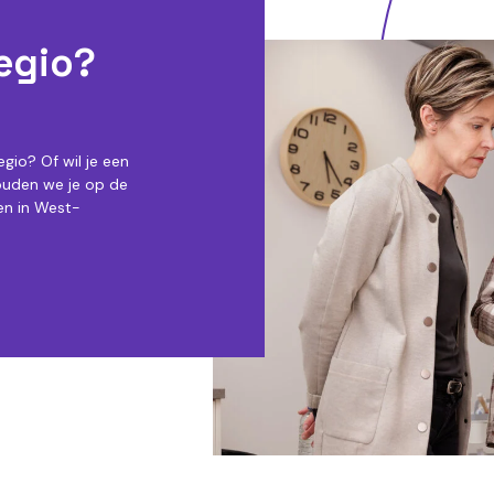
egio?
gio? Of wil je een
ouden we je op de
ken in West-