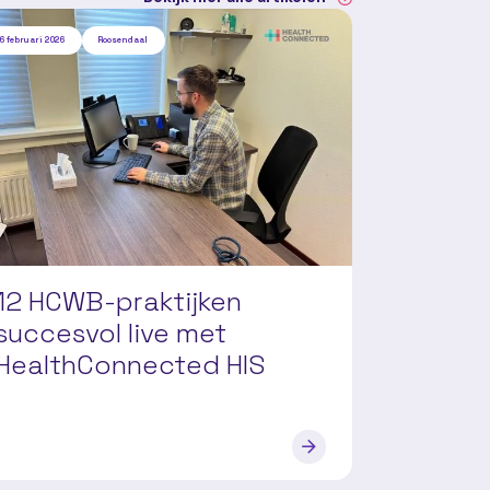
6 februari 2026
Roosendaal
12 HCWB-praktijken
succesvol live met
HealthConnected HIS