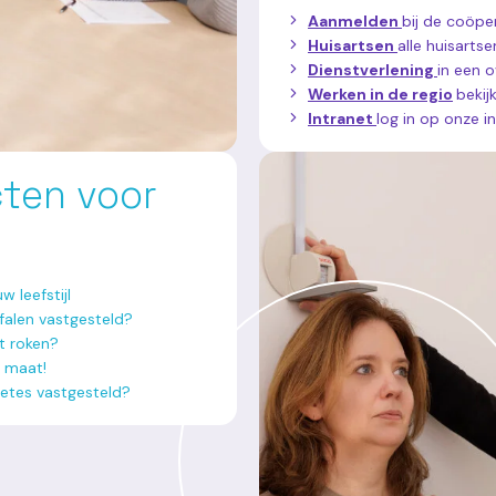
Aanmelden
bij de coöp
Huisartsen
alle huisartse
Dienstverlening
in een o
Werken in de regio
bekij
Intranet
log in op onze 
cten voor
w leefstijl
rtfalen vastgesteld?
et roken?
 maat!
abetes vastgesteld?