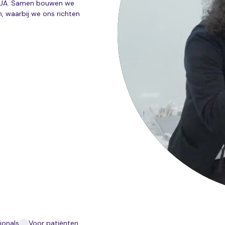
t UA. Samen bouwen we
, waarbij we ons richten
ionals
Voor patiënten