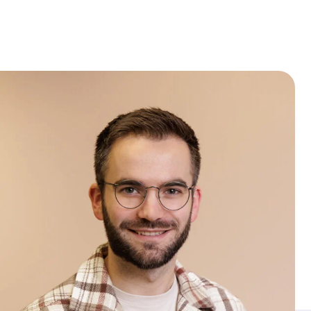
overle
Coördinatiecentrum (RMCC)
begeleidt. Ben jij een verbinder met
ervaring in complexe
zorgvraagstukken en bestuurlijke
trajecten? Dan maken we graag
kennis met je.