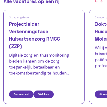
Alle vacatures op een rij
3 dagen geleden
5 dagen 
Projectleider
Dokt
Verkenningsfase
Huisa
Huisartsenzorg RMCC
Mole
(ZZP)
Wil ji
huisar
Digitale zorg en thuismonitoring
patiën
bieden kansen om de zorg
profes
toegankelijk, betaalbaar en
Huisar
toekomstbestendig te houden.
het ju
Namens drie regionale
een en
huisartsenorganisaties zoeken wij
dokter
een ervaren projectleider die een
Roosendaal
16-24 uur
Steen
verste
belangrijke verkenningsfase binnen
week,
het Regionaal Monitoring- en