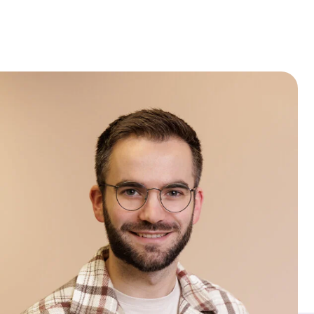
overle
Coördinatiecentrum (RMCC)
begeleidt. Ben jij een verbinder met
ervaring in complexe
zorgvraagstukken en bestuurlijke
trajecten? Dan maken we graag
kennis met je.