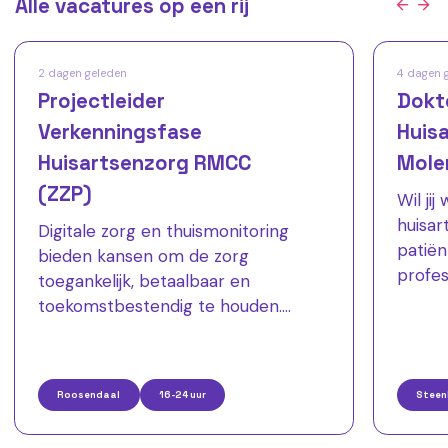
Alle vacatures op een rij
2 dagen geleden
4 dagen 
Projectleider
Dokt
Verkenningsfase
Huisa
Huisartsenzorg RMCC
Mole
(ZZP)
Wil ji
huisar
Digitale zorg en thuismonitoring
patiën
bieden kansen om de zorg
profes
toegankelijk, betaalbaar en
Huisar
toekomstbestendig te houden.
het ju
Namens drie regionale
een en
huisartsenorganisaties zoeken wij
dokter
een ervaren projectleider die een
Roosendaal
16-24 uur
Steen
verste
belangrijke verkenningsfase binnen
week,
het Regionaal Monitoring- en