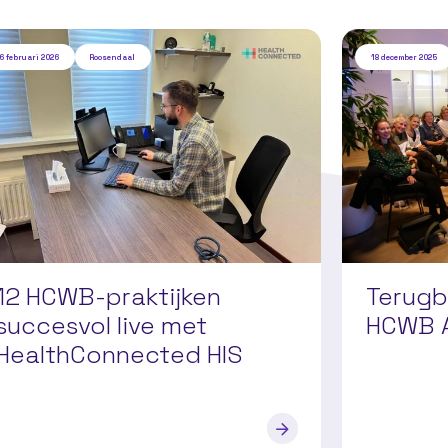
6 februari 2026
Roosendaal
18 december 2025
12 HCWB-praktijken
Terugb
succesvol live met
HCWB 
HealthConnected HIS