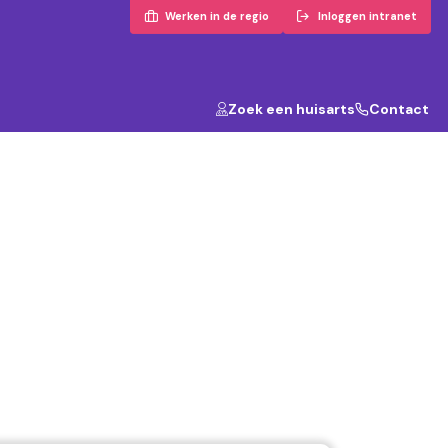
Werken in de regio
Inloggen intranet
Zoek een huisarts
Contact