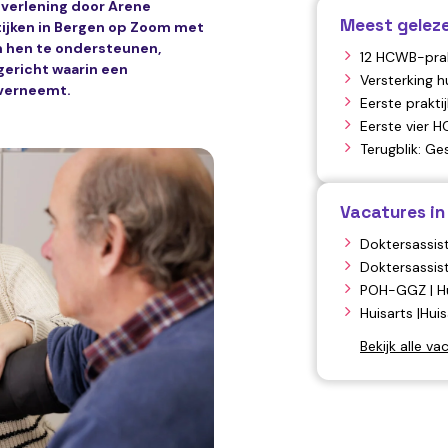
gverlening door Arene
Meest geleze
tijken in Bergen op Zoom met
Om hen te ondersteunen,
12 HCWB-prak
gericht waarin een
HIS
Versterking 
overneemt.
Eerste prakti
Eerste vier 
HealthConnecte
Terugblik: Ge
cybercrime
Vacatures in
Doktersassist
Steenbergen
Doktersassis
Roosendaal
POH-GGZ | Hu
Hoogerheide
Huisarts |Hui
Bekijk alle va