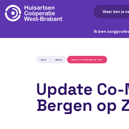
Ik ben zorgprofe
Home
Nieuws
Update co med bergen op zoom
Update Co
Bergen op 