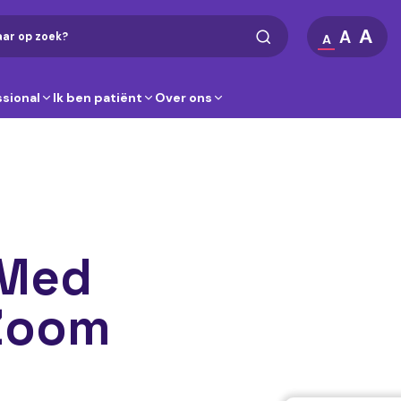
A
A
A
ssional
Ik ben patiënt
Over ons
-Med
Zoom