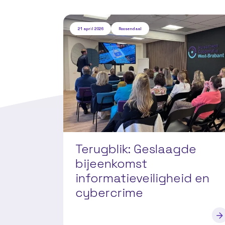
21 april 2026
Roosendaal
Terugblik: Geslaagde
bijeenkomst
informatieveiligheid en
cybercrime