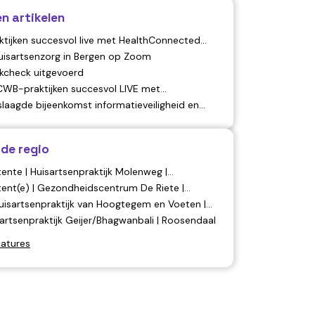
n artikelen
tijken succesvol live met HealthConnected
huisartsenzorg in Bergen op Zoom
jkcheck uitgevoerd
HCWB-praktijken succesvol LIVE met
d HIS
slaagde bijeenkomst informatieveiligheid en
 de regio
ente | Huisartsenpraktijk Molenweg |
tent(e) | Gezondheidscentrum De Riete |
isartsenpraktijk van Hoogtegem en Voeten |
sartsenpraktijk Geijer/Bhagwanbali | Roosendaal
catures